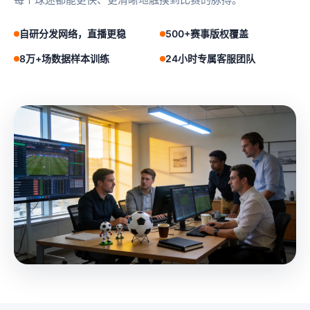
自研分发网络，直播更稳
500+赛事版权覆盖
8万+场数据样本训练
24小时专属客服团队