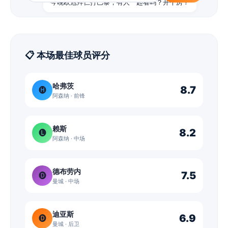
今晚欧冠拜仁打巴黎，有人一起看吗？开个房？
📋 本场最佳球员评分
哈弗茨
8.7
🅗
阿森纳 · 前锋
赖斯
8.2
🅛
阿森纳 · 中场
德布劳内
7.5
🅓
曼城 · 中场
迪亚斯
6.9
🅓
曼城 · 后卫