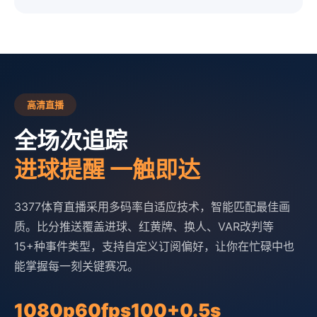
高清直播
全场次追踪
进球提醒 一触即达
3377体育直播采用多码率自适应技术，智能匹配最佳画
质。比分推送覆盖进球、红黄牌、换人、VAR改判等
15+种事件类型，支持自定义订阅偏好，让你在忙碌中也
能掌握每一刻关键赛况。
1080p
60fps
100+
0.5s