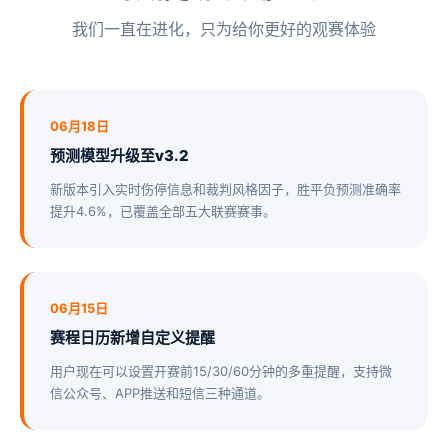
我们一直在进化，只为给你更好的观赛体验
06月18日
预测模型升级至v3.2
新版本引入实时伤停信息和裁判风格因子，胜平负预测准确率
提升4.6%，已覆盖全部五大联赛赛事。
06月15日
赛程日历新增自定义提醒
用户现在可以设置开赛前15/30/60分钟的多重提醒，支持微
信公众号、APP推送和短信三种通道。