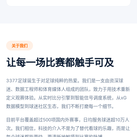
关于我们
让每一场比赛都触手可及
3377足球诞生于对足球纯粹的热爱。我们是一支由资深球
迷、数据工程师和体育媒体人组成的团队，致力于用技术重新
定义观赛体验。从实时比分引擎到智能信号调度系统，从xG
数据模型到球迷社区生态，我们不断打磨每一个细节。
目前平台覆盖超过500项国内外赛事，日均服务球迷超10万人
次。我们相信，科技的介入不是为了替代看球的乐趣，而是让
每个球迷都能更快、更清晰地触摸到比赛的脉搏。