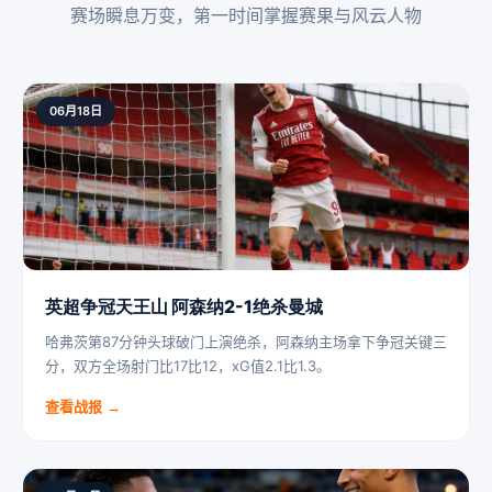
赛场瞬息万变，第一时间掌握赛果与风云人物
06月18日
英超争冠天王山 阿森纳2-1绝杀曼城
哈弗茨第87分钟头球破门上演绝杀，阿森纳主场拿下争冠关键三
分，双方全场射门比17比12，xG值2.1比1.3。
查看战报 →