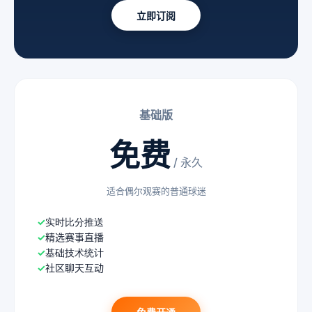
立即订阅
基础版
免费
/ 永久
适合偶尔观赛的普通球迷
✓
实时比分推送
✓
精选赛事直播
✓
基础技术统计
✓
社区聊天互动