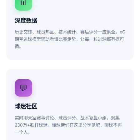
📊
深度数据
历史交锋、球员热区、技术统计、赛后评分一应俱全。xG
期望进球模型辅助看懂比赛走势，让每一粒进球都有据可
循。
💬
球迷社区
实时聊天室赛事讨论、球员评分、战术复盘小组，聚集
230万+铁杆球迷。懂球帝们在这里分享见解，聊球不再
一个人。