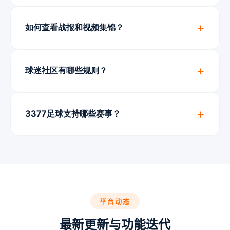
如何查看战报和视频集锦？
球迷社区有哪些规则？
3377足球支持哪些赛事？
平台动态
最新更新与功能迭代