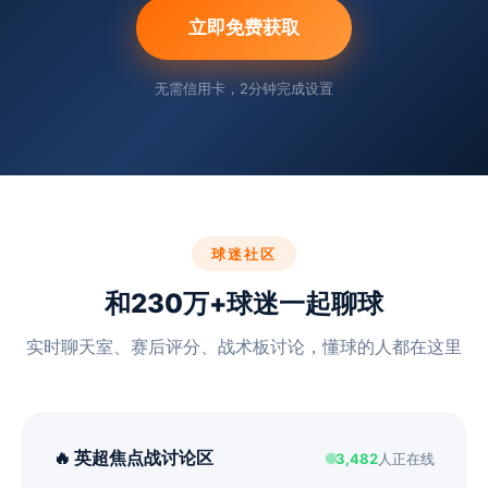
立即免费获取
无需信用卡，2分钟完成设置
球迷社区
和230万+球迷一起聊球
实时聊天室、赛后评分、战术板讨论，懂球的人都在这里
🔥 英超焦点战讨论区
3,482
人正在线