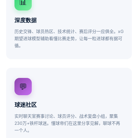
📊
深度数据
历史交锋、球员热区、技术统计、赛后评分一应俱全。xG
期望进球模型辅助看懂比赛走势，让每一粒进球都有据可
循。
💬
球迷社区
实时聊天室赛事讨论、球员评分、战术复盘小组，聚集
230万+铁杆球迷。懂球帝们在这里分享见解，聊球不再
一个人。