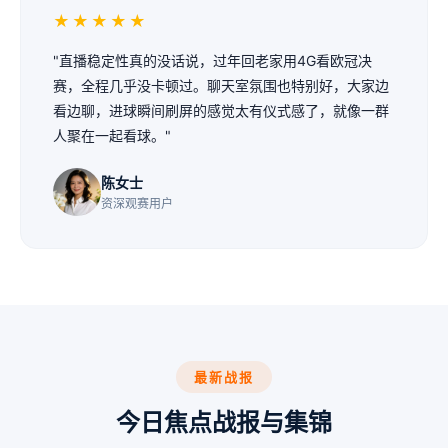
★★★★★
"直播稳定性真的没话说，过年回老家用4G看欧冠决
赛，全程几乎没卡顿过。聊天室氛围也特别好，大家边
看边聊，进球瞬间刷屏的感觉太有仪式感了，就像一群
人聚在一起看球。"
陈女士
资深观赛用户
最新战报
今日焦点战报与集锦