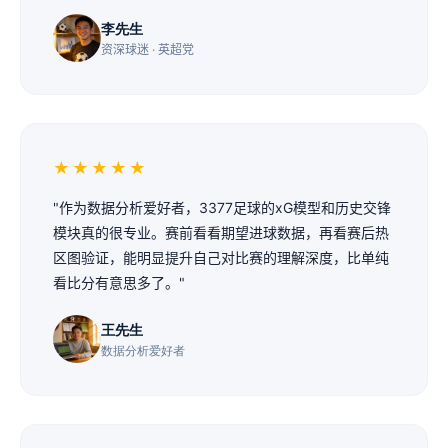
李先生
资深球迷 · 英超党
★★★★★
"作为数据分析爱好者，3377足球的xG模型和历史交锋
模块真的很专业。赛前看看期望进球数据，再看赛后热
区图验证，能明显提升自己对比赛的理解深度，比单纯
看比分有意思多了。"
王先生
数据分析爱好者