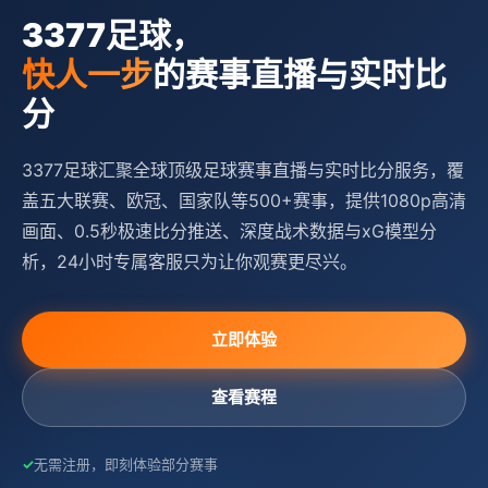
3377足球，
快人一步
的赛事直播与实时比
分
3377足球汇聚全球顶级足球赛事直播与实时比分服务，覆
盖五大联赛、欧冠、国家队等500+赛事，提供1080p高清
画面、0.5秒极速比分推送、深度战术数据与xG模型分
析，24小时专属客服只为让你观赛更尽兴。
立即体验
查看赛程
✓
无需注册，即刻体验部分赛事